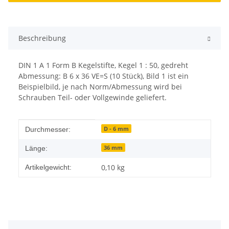
Beschreibung
DIN 1 A 1 Form B Kegelstifte, Kegel 1 : 50, gedreht
Abmessung: B 6 x 36 VE=S (10 Stück), Bild 1 ist ein
Beispielbild, je nach Norm/Abmessung wird bei
Schrauben Teil- oder Vollgewinde geliefert.
Produkteigenschaft
Wert
D - 6 mm
Durchmesser:
36 mm
Länge:
0,10
kg
Artikelgewicht: