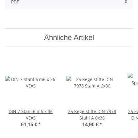
PDF
Ähnliche Artikel
DIN 7 Stahl 6 m6 x 36
25 Kegelstifte DIN 7978
25 E
VE=S
Stahl A 6x36
DIN
61,15 €
*
14,90 €
*