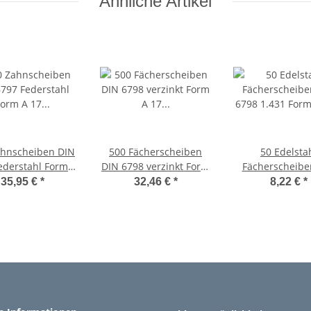
Ähnliche Artikel
ahnscheiben DIN
500 Fächerscheiben
50 Edelsta
ederstahl Form A
DIN 6798 verzinkt Form
Fächerscheibe
17 Ã˜ M16
A 17 Ã˜ M16
6798 1.431 For
35,95 €
*
32,46 €
*
8,22 €
*
Ã˜ M16