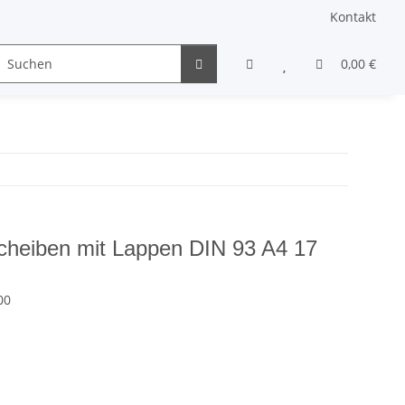
Kontakt
Gewindestifte & Stifte
andere Schrauben
0,00 €
Sons
cheiben mit Lappen DIN 93 A4 17
00