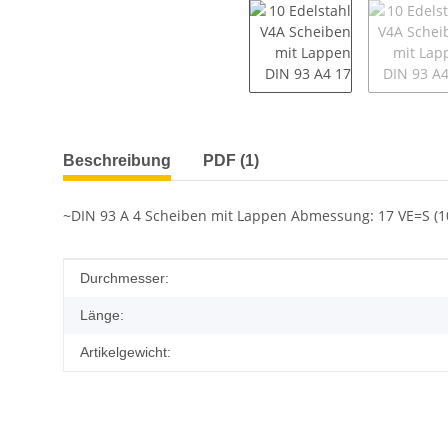
weitere Registerkarten anzeigen
Beschreibung
PDF (1)
~DIN 93 A 4 Scheiben mit Lappen Abmessung: 17 VE=S (10 S
Produkteigenschaft
Wert
Durchmesser:
Länge:
Artikelgewicht: