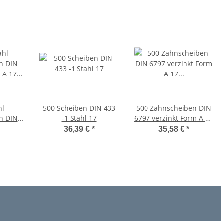
hl
500 Scheiben DIN 433
500 Zahnscheiben DIN
n DIN
-1 Stahl 17
6797 verzinkt Form A 17
m A 17
Ã˜ M16
36,39 €
*
35,58 €
*