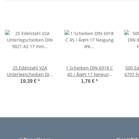
25 Edelstahl V2A
1 Scheiben DIN 6918 C
500 Z
Unterlegscheiben DIN
45 / ÃœH 17 Neigung
6797 F
9021 A2 17 mm Ã˜ M16
8% Stahl
19,39 €
*
1,76 €
*