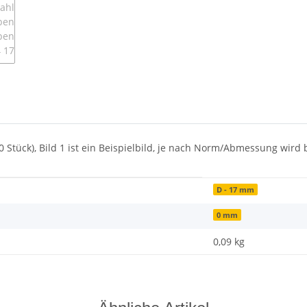
tück), Bild 1 ist ein Beispielbild, je nach Norm/Abmessung wird b
D - 17 mm
0 mm
0,09
kg