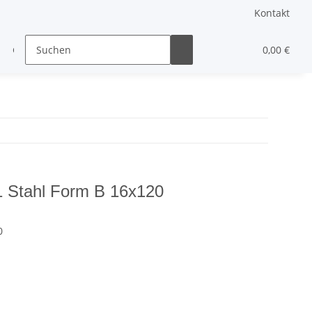
Kontakt
Gewindestifte & Stifte
andere Schrauben
0,00 €
Sonst
 1 Stahl Form B 16x120
0