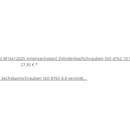
kt M16x120
25 Innensechskant Zylinderkopfschrauben ISO 4762 10
27,30 €
*