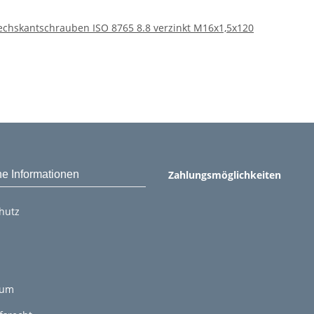
echskantschrauben ISO 8765 8.8 verzinkt M16x1,5x120
he Informationen
Zahlungsmöglichkeiten
hutz
sum