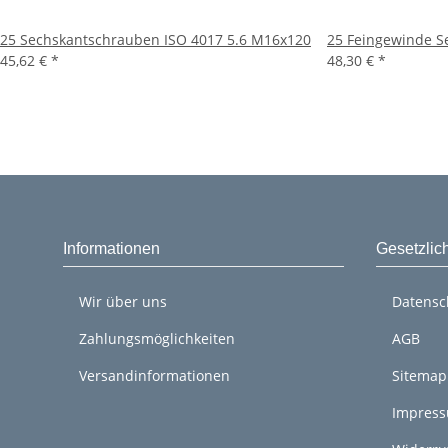
25 Sechskantschrauben ISO 4017 5.6 M16x120
25 Feingewinde S
45,62 €
*
48,30 €
*
Informationen
Gesetzlic
Wir über uns
Datensc
Zahlungsmöglichkeiten
AGB
Versandinformationen
Sitemap
Impres