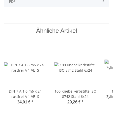
PDF
Ähnliche Artikel
DIN 7 A 1 6 m6 x 24
100 Knebelkerbstifte ISO
rostfrei A 1 VE=S
8742 Stahl 6x24
Zyli
34,01 €
*
29,26 €
*