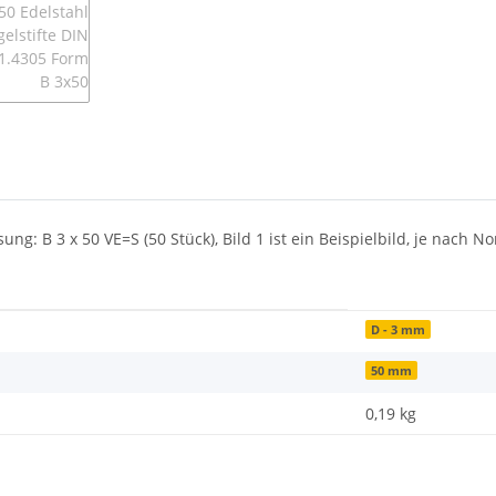
sung: B 3 x 50 VE=S (50 Stück), Bild 1 ist ein Beispielbild, je nac
D - 3 mm
50 mm
0,19
kg