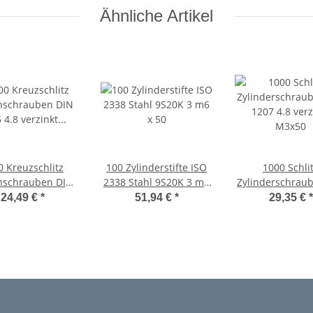
Ähnliche Artikel
0 Kreuzschlitz
100 Zylinderstifte ISO
1000 Schli
nschrauben DIN
2338 Stahl 9S20K 3 m6
Zylinderschrau
4.8 verzinkt -H
x 50
1207 4.8 verz
24,49 €
*
51,94 €
*
29,35 €
*
M3x50
M3x50