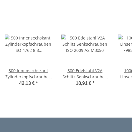
500 Innensechskant
500 Edelstahl V2A
100
Zylinderkopfschrauben
Schlitz Senkschrauben
Linse
ISO 4762 8.8 schwarz
ISO 2009 A2 M3x50
7985 
42,13 €
*
18,91 €
*
M3x50