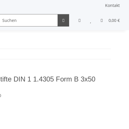
Kontakt
Gewindestifte & Stifte
andere Schrauben
0,00 €
Sons
stifte DIN 1 1.4305 Form B 3x50
0