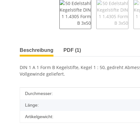
weitere Registerkarten anzeigen
Beschreibung
PDF (1)
DIN 1 A 1 Form B Kegelstifte, Kegel 1 : 50, gedreht Abmes
Vollgewinde geliefert.
Produkteigenschaft
Wert
Durchmesser:
Länge:
Artikelgewicht: