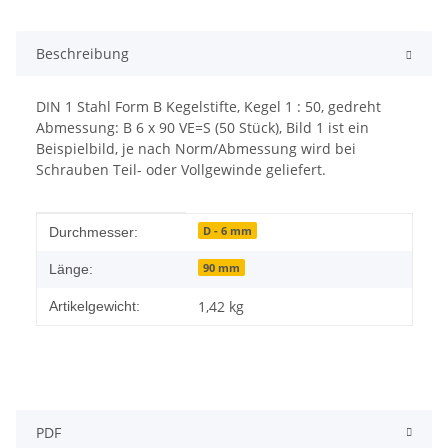
Beschreibung
DIN 1 Stahl Form B Kegelstifte, Kegel 1 : 50, gedreht
Abmessung: B 6 x 90 VE=S (50 Stück), Bild 1 ist ein
Beispielbild, je nach Norm/Abmessung wird bei
Schrauben Teil- oder Vollgewinde geliefert.
Produkteigenschaft
Wert
D - 6 mm
Durchmesser:
90 mm
Länge:
1,42
kg
Artikelgewicht:
PDF