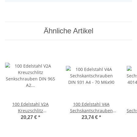
Ähnliche Artikel
100 Edelstahl V2A
100 Edelstahl V4A
Kreuzschlitz
Sechskantschrauben
Sech
Senkschrauben DIN 965
DIN 931 A4 - 70 M6x90
4014
20,27 €
*
23,74 €
*
A2 -H M6x90 -Z