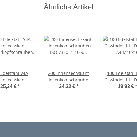
Ähnliche Artikel
 Edelstahl V4A
200 Innensechskant
100 Edelstahl 
nensechskant
Linsenkopfschrauben
Gewindestifte 
erkopfschrauben
ISO 7380 -1 10.9
A4 M10x1
25,24 €
*
24,22 €
*
19,93 €
*
2 A4 -70 M10x16
schwarz M10x16