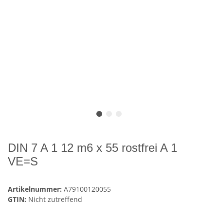
DIN 7 A 1 12 m6 x 55 rostfrei A 1
VE=S
Artikelnummer:
A79100120055
GTIN:
Nicht zutreffend