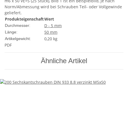
m6 x 50 VE=S (25 Stück), Bild 1 ist ein Beispielbild, je nach
Norm/Abmessung wird bei Schrauben Teil- oder Vollgewinde
geliefert.
Produkteigenschaft
Wert
D - 5 mm
Durchmesser:
50 mm
Länge:
0,20
kg
Artikelgewicht:
PDF
Ähnliche Artikel