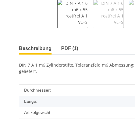
weitere Registerkarten anzeigen
Beschreibung
PDF (1)
DIN 7 A 1 m6 Zylinderstifte, Toleranzfeld m6 Abmessung: 
geliefert.
Produkteigenschaft
Wert
Durchmesser:
Länge:
Artikelgewicht: