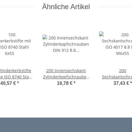
Ähnliche Artikel
linderkerbstifte
200 Innensechskant
200
se ISO 8740 Stahl
Zylinderkopfschrauben
Sechskantschr
6x55
DIN 912 8.8 verzinkt
ISO 4017 8.8 
40,57 €
*
16,78 €
*
37,43 €
*
M6x55
M6x55