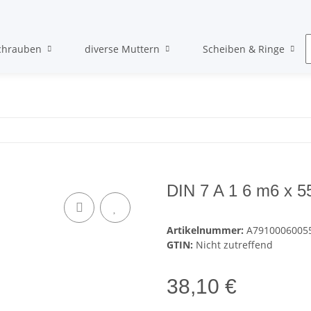
chrauben
diverse Muttern
Scheiben & Ringe
DIN 7 A 1 6 m6 x 55
Artikelnummer:
A7910006005
GTIN:
Nicht zutreffend
38,10 €