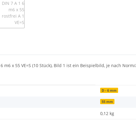
6 m6 x 55 VE=S (10 Stück), Bild 1 ist ein Beispielbild, je nach No
D - 6 mm
55 mm
0,12
kg