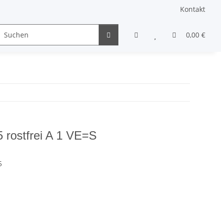
Kontakt
Gewindestifte & Stifte
andere Schrauben
0,00 €
Sons
 rostfrei A 1 VE=S
5