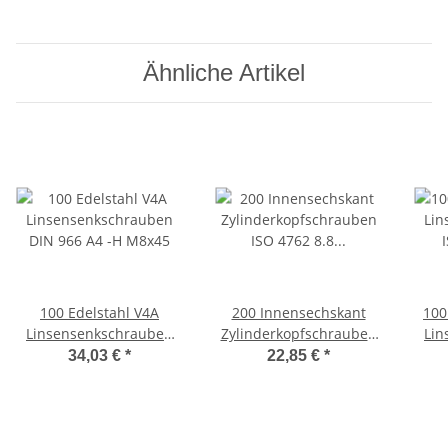
Ähnliche Artikel
100 Edelstahl V4A
200 Innensechskant
100
Linsensenkschrauben
Zylinderkopfschrauben
Lin
DIN 966 A4 -H M8x45
ISO 4762 8.8 schwarz
ISO
34,03 €
*
22,85 €
*
M8x45