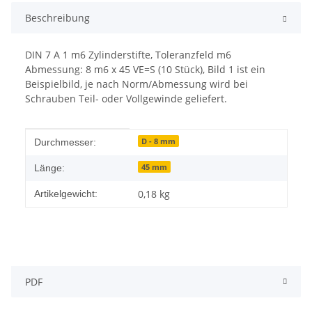
Beschreibung
DIN 7 A 1 m6 Zylinderstifte, Toleranzfeld m6
Abmessung: 8 m6 x 45 VE=S (10 Stück), Bild 1 ist ein
Beispielbild, je nach Norm/Abmessung wird bei
Schrauben Teil- oder Vollgewinde geliefert.
Produkteigenschaft
Wert
D - 8 mm
Durchmesser:
45 mm
Länge:
0,18
kg
Artikelgewicht:
PDF