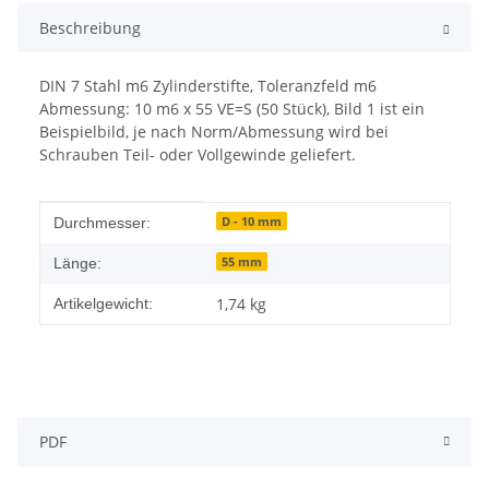
Beschreibung
DIN 7 Stahl m6 Zylinderstifte, Toleranzfeld m6
Abmessung: 10 m6 x 55 VE=S (50 Stück), Bild 1 ist ein
Beispielbild, je nach Norm/Abmessung wird bei
Schrauben Teil- oder Vollgewinde geliefert.
Produkteigenschaft
Wert
D - 10 mm
Durchmesser:
55 mm
Länge:
1,74
kg
Artikelgewicht:
PDF