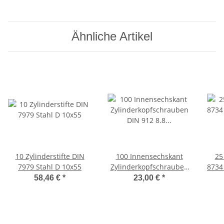
Ähnliche Artikel
10 Zylinderstifte DIN
100 Innensechskant
25
7979 Stahl D 10x55
Zylinderkopfschrauben
8734
DIN 912 8.8 M10x55 gelb
58,46 €
*
23,00 €
*
verzinkt