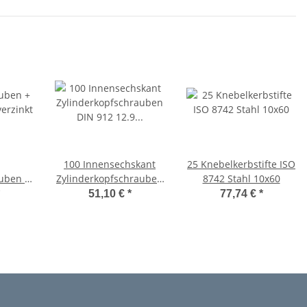
100 Innensechskant
25 Knebelkerbstifte ISO
uben +
Zylinderkopfschrauben
8742 Stahl 10x60
erzinkt
DIN 912 12.9
51,10 €
*
77,74 €
*
M10x1,25x60
Feingewinde