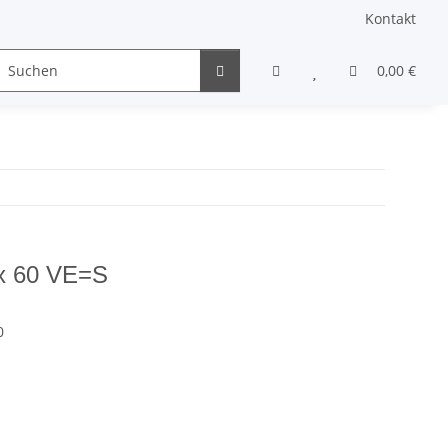
Kontakt
Gewindestifte & Stifte
andere Schrauben
0,00 €
Sons
 x 60 VE=S
0