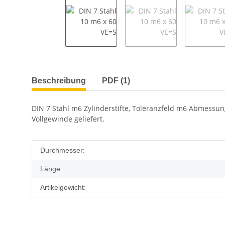
weitere Registerkarten anzeigen
Beschreibung
PDF (1)
DIN 7 Stahl m6 Zylinderstifte, Toleranzfeld m6 Abmessung
Vollgewinde geliefert.
Produkteigenschaft
Wert
Durchmesser:
Länge:
Artikelgewicht: