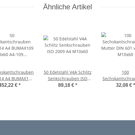
Ähnliche Artikel
hskantschrauben
50 Edelstahl V4A Schlitz
100
014 A4 BUMAX109
Senkschrauben ISO
Sechskantschra
60 A4-109 Niro
2009 A4 M10x60
Mutter DIN 601 v
452,22 €
*
89,18 €
*
32,08 €
*
Edelstahl
M10x60