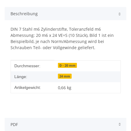
Beschreibung
DIN 7 Stahl m6 Zylinderstifte, Toleranzfeld m6
Abmessung: 20 m6 x 24 VE=S (10 Stück), Bild 1 ist ein
Beispielbild, je nach Norm/Abmessung wird bei
Schrauben Teil- oder Vollgewinde geliefert.
Produkteigenschaft
Wert
D - 20 mm
Durchmesser:
24 mm
Länge:
0,66
kg
Artikelgewicht:
PDF