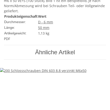
m6 x 50 VE=S (100 Stück), Bild 1 ist ein Beispielbild, je nach
Norm/Abmessung wird bei Schrauben Teil- oder Vollgewinde
geliefert.
Produkteigenschaft
Wert
D - 6 mm
Durchmesser:
50 mm
Länge:
1,13
kg
Artikelgewicht:
PDF
Ähnliche Artikel