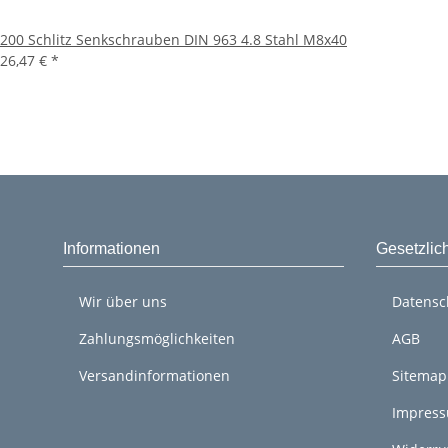
200 Schlitz Senkschrauben DIN 963 4.8 Stahl M8x40
26,47 €
*
Informationen
Gesetzlic
Wir über uns
Datensc
Zahlungsmöglichkeiten
AGB
Versandinformationen
Sitemap
Impres