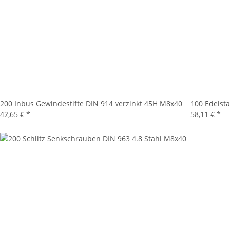
200 Inbus Gewindestifte DIN 914 verzinkt 45H M8x40
100 Edelst
42,65 €
*
58,11 €
*