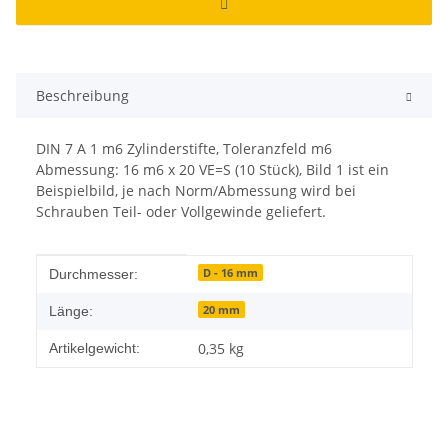
Beschreibung
DIN 7 A 1 m6 Zylinderstifte, Toleranzfeld m6
Abmessung: 16 m6 x 20 VE=S (10 Stück), Bild 1 ist ein
Beispielbild, je nach Norm/Abmessung wird bei
Schrauben Teil- oder Vollgewinde geliefert.
Produkteigenschaft
Wert
D - 16 mm
Durchmesser:
20 mm
Länge:
0,35
kg
Artikelgewicht: