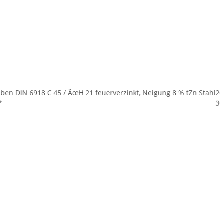
iben DIN 6918 C 45 / ÃœH 21 feuerverzinkt, Neigung 8 % tZn Stahl
2
*
3