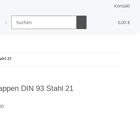
Kontakt
Gewindestifte & Stifte
andere Schrauben
0,00 €
Sonst
ahl 21
appen DIN 93 Stahl 21
00