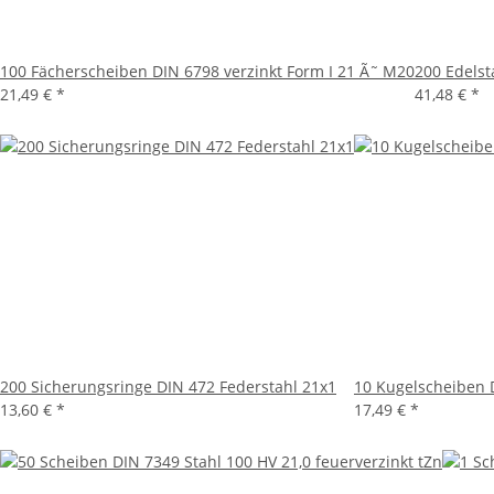
100 Fächerscheiben DIN 6798 verzinkt Form I 21 Ã˜ M20
200 Edels
21,49 €
*
41,48 €
*
200 Sicherungsringe DIN 472 Federstahl 21x1
10 Kugelscheiben D
13,60 €
*
17,49 €
*