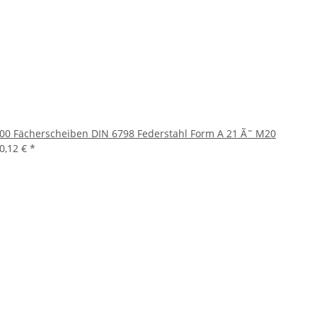
00 Fächerscheiben DIN 6798 Federstahl Form A 21 Ã˜ M20
0,12 €
*