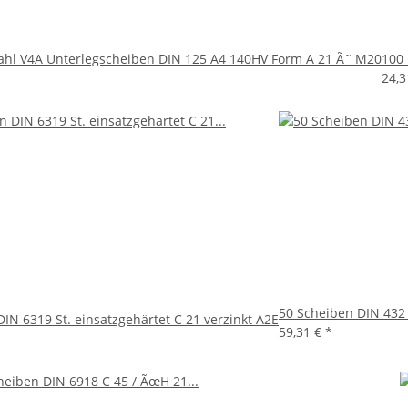
tahl V4A Unterlegscheiben DIN 125 A4 140HV Form A 21 Ã˜ M20
100 
24,
50 Scheiben DIN 432 
IN 6319 St. einsatzgehärtet C 21 verzinkt A2E
59,31 €
*