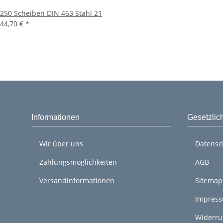
250 Scheiben DIN 463 Stahl 21
44,70 €
*
Informationen
Gesetzlic
Wir über uns
Datensc
Zahlungsmöglichkeiten
AGB
Versandinformationen
Sitemap
Impres
Widerru