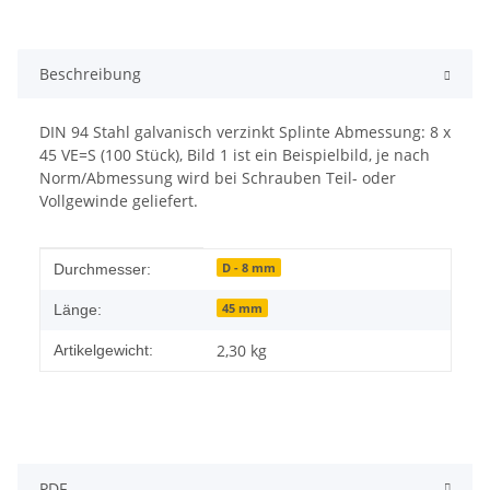
Beschreibung
DIN 94 Stahl galvanisch verzinkt Splinte Abmessung: 8 x
45 VE=S (100 Stück), Bild 1 ist ein Beispielbild, je nach
Norm/Abmessung wird bei Schrauben Teil- oder
Vollgewinde geliefert.
Produkteigenschaft
Wert
D - 8 mm
Durchmesser:
45 mm
Länge:
2,30
kg
Artikelgewicht:
PDF