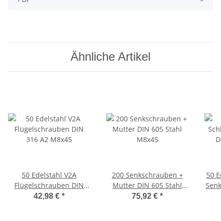
Ähnliche Artikel
50 Edelstahl V2A
200 Senkschrauben +
50 E
Flügelschrauben DIN
Mutter DIN 605 Stahl
Senk
316 A2 M8x45
M8x45
42,98 €
*
75,92 €
*