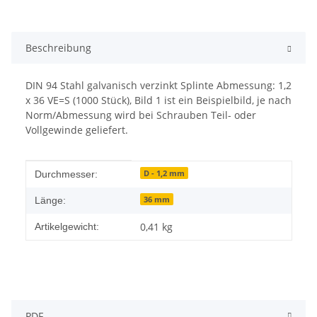
Beschreibung
DIN 94 Stahl galvanisch verzinkt Splinte Abmessung: 1,2
x 36 VE=S (1000 Stück), Bild 1 ist ein Beispielbild, je nach
Norm/Abmessung wird bei Schrauben Teil- oder
Vollgewinde geliefert.
Produkteigenschaft
Wert
D - 1,2 mm
Durchmesser:
36 mm
Länge:
0,41
kg
Artikelgewicht:
PDF