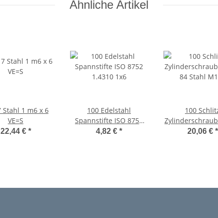
Ähnliche Artikel
 Stahl 1 m6 x 6
100 Edelstahl
100 Schlit
VE=S
Spannstifte ISO 8752
Zylinderschrau
1.4310 1x6
84 Stahl M
22,44 €
*
4,82 €
*
20,06 €
*