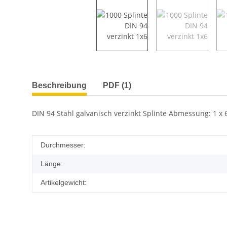
weitere Registerkarten anzeigen
Beschreibung
PDF (1)
DIN 94 Stahl galvanisch verzinkt Splinte Abmessung: 1 x 6
Produkteigenschaft
Wert
Durchmesser:
Länge:
Artikelgewicht: