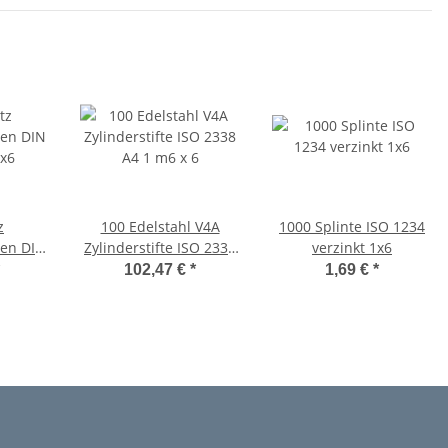
z
100 Edelstahl V4A
1000 Splinte ISO 1234
ben DIN
Zylinderstifte ISO 2338
verzinkt 1x6
1x6
A4 1 m6 x 6
102,47 €
*
1,69 €
*