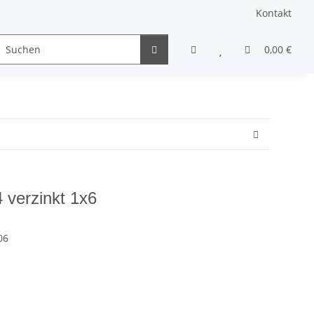
Kontakt
Gewindestifte & Stifte
andere Schrauben
0,00 €
Sons
 verzinkt 1x6
06