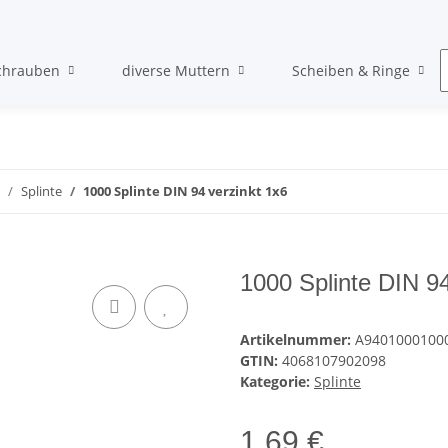
chrauben
diverse Muttern
Scheiben & Ringe
Splinte
1000 Splinte DIN 94 verzinkt 1x6
1000 Splinte DIN 94
Artikelnummer:
A9401000100
GTIN:
4068107902098
Kategorie:
Splinte
1,69 €