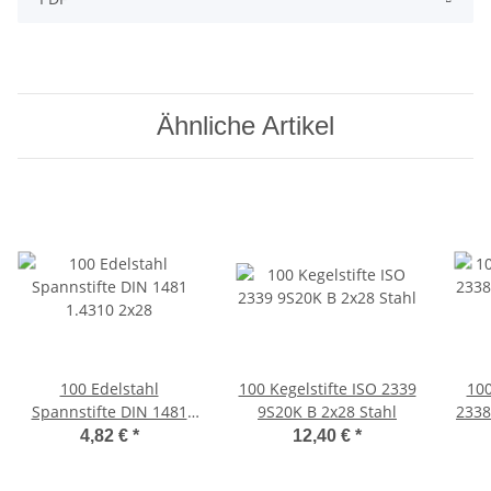
Ähnliche Artikel
100 Edelstahl
100 Kegelstifte ISO 2339
100
Spannstifte DIN 1481
9S20K B 2x28 Stahl
2338
1.4310 2x28
4,82 €
*
12,40 €
*