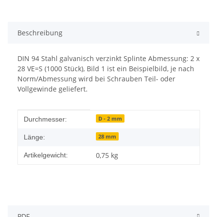
Beschreibung
DIN 94 Stahl galvanisch verzinkt Splinte Abmessung: 2 x
28 VE=S (1000 Stück), Bild 1 ist ein Beispielbild, je nach
Norm/Abmessung wird bei Schrauben Teil- oder
Vollgewinde geliefert.
Produkteigenschaft
Wert
D - 2 mm
Durchmesser:
28 mm
Länge:
0,75
kg
Artikelgewicht:
PDF