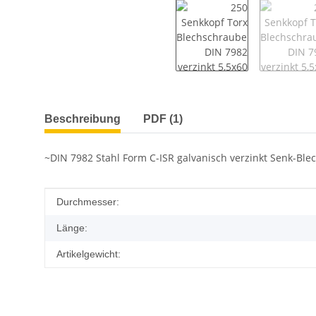
weitere Registerkarten anzeigen
Beschreibung
PDF (1)
~DIN 7982 Stahl Form C-ISR galvanisch verzinkt Senk-Ble
Produkteigenschaft
Wert
Durchmesser:
Länge:
Artikelgewicht: