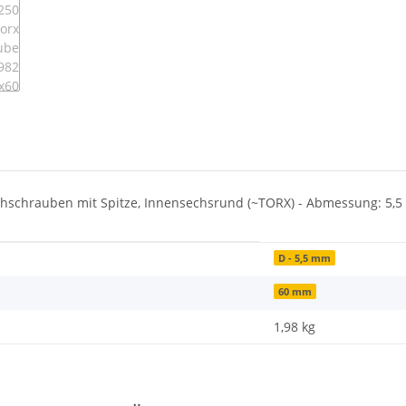
chschrauben mit Spitze, Innensechsrund (~TORX) - Abmessung: 5,5 x
D - 5,5 mm
60 mm
1,98
kg