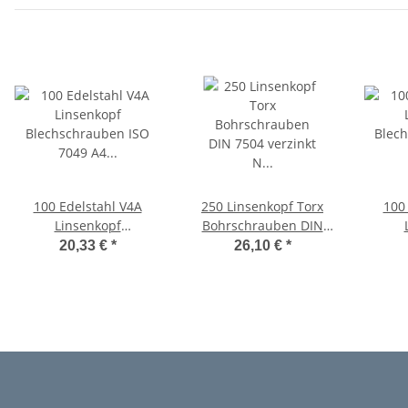
100 Edelstahl V4A
250 Linsenkopf Torx
100
Linsenkopf
Bohrschrauben DIN
Blechschrauben ISO
7504 verzinkt N 5,5x60
Blec
20,33 €
*
26,10 €
*
7049 A4 5,5x60 -C-H
TX
7981