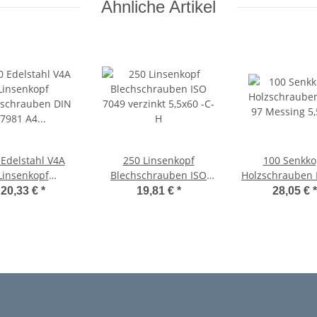
Ähnliche Artikel
 Edelstahl V4A
250 Linsenkopf
100 Senkko
Linsenkopf
Blechschrauben ISO
Holzschrauben 
hschrauben DIN
7049 verzinkt 5,5x60 -C-
Messing 5,5
20,33 €
*
19,81 €
*
28,05 €
*
 A4 5,5x60 -C-H
H