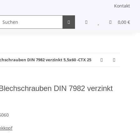
Kontakt
Gewindestifte & Stifte
andere Schrauben
0,00 €
Sons
chschrauben DIN 7982 verzinkt 5,5x60 -CTX 25
Blechschrauben DIN 7982 verzinkt
5060
nkkopf