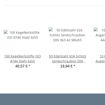
100 Kegelkerbstifte ISO
50 Edelstahl V2A Schlitz
10 
8744 Stahl 6x55
Senkschrauben DIN
Augen
963 A2 M6x55
44
40,57 €
*
19,94 €
*