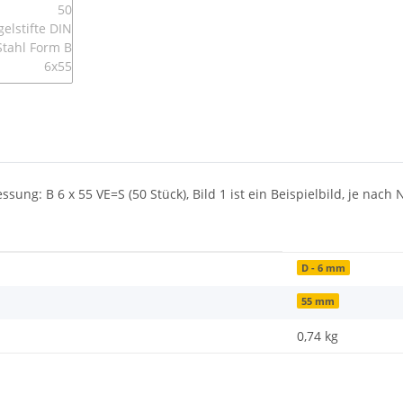
essung: B 6 x 55 VE=S (50 Stück), Bild 1 ist ein Beispielbild, je n
D - 6 mm
55 mm
0,74
kg