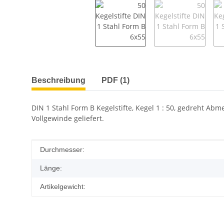
weitere Registerkarten anzeigen
Beschreibung
PDF (1)
DIN 1 Stahl Form B Kegelstifte, Kegel 1 : 50, gedreht Abm
Vollgewinde geliefert.
Produkteigenschaft
Wert
Durchmesser:
Länge:
Artikelgewicht: