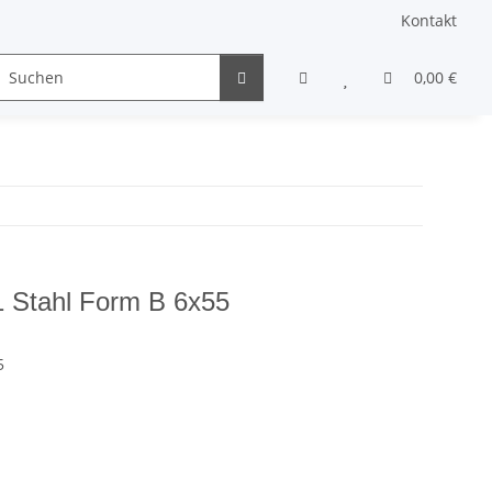
Kontakt
Gewindestifte & Stifte
andere Schrauben
0,00 €
Sons
 1 Stahl Form B 6x55
5