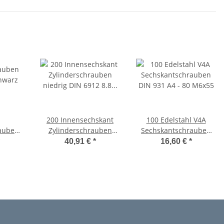
200 Innensechskant
100 Edelstahl V4A
auben
Zylinderschrauben
Sechskantschrauben
chwarz
niedrig DIN 6912 8.8
DIN 931 A4 - 80 M6x55
40,91 €
*
16,60 €
*
schwarz M6x55