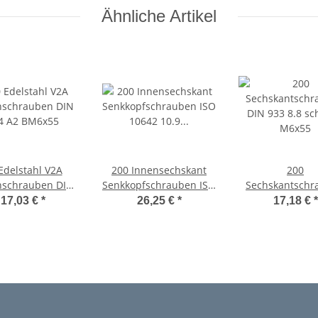
Ähnliche Artikel
Edelstahl V2A
200 Innensechskant
200
schrauben DIN
Senkkopfschrauben ISO
Sechskantschr
4 A2 BM6x55
10642 10.9 verzinkt
DIN 933 8.8 s
17,03 €
*
26,25 €
*
17,18 €
*
M6x55
M6x55