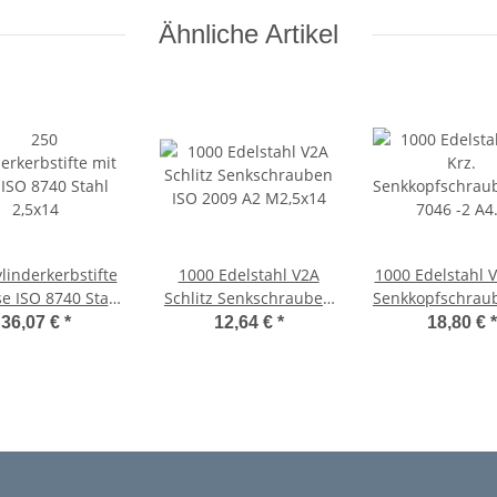
Ähnliche Artikel
linderkerbstifte
1000 Edelstahl V2A
1000 Edelstahl V
se ISO 8740 Stahl
Schlitz Senkschrauben
Senkkopfschrau
2,5x14
ISO 2009 A2 M2,5x14
7046 -2 A4 -H M
36,07 €
*
12,64 €
*
18,80 €
*