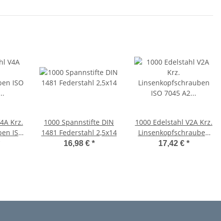
4A Krz.
1000 Spannstifte DIN
1000 Edelstahl V2A Krz.
ben ISO
1481 Federstahl 2,5x14
Linsenkopfschrauben
2,5x14
ISO 7045 A2 -H M2,5x14
16,98 €
*
17,42 €
*