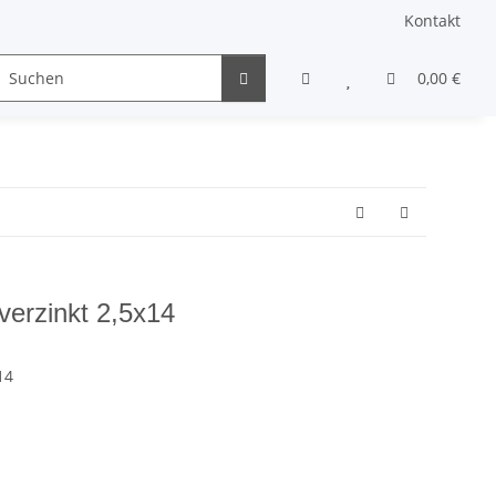
Kontakt
Gewindestifte & Stifte
andere Schrauben
0,00 €
Sons
verzinkt 2,5x14
14