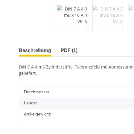
weitere Registerkarten anzeigen
Beschreibung
PDF (1)
DIN 7 A 4 m6 Zylinderstifte, Toleranzfeld m6 Abmessung: 
geliefert.
Produkteigenschaft
Wert
Durchmesser:
Länge:
Artikelgewicht: