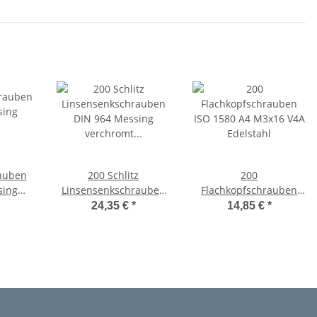
auben
200 Schlitz
200
sing
Linsensenkschrauben
Flachkopfschrauben
DIN 964 Messing
ISO 1580 A4 M3x16 V4A
24,35 €
*
14,85 €
*
verchromt M3x16
Edelstahl