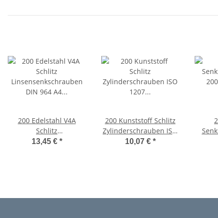
200 Edelstahl V4A
200 Kunststoff Schlitz
2
Schlitz
Zylinderschrauben ISO
Senk
Linsensenkschrauben
1207 Polyamid M3x16
200
13,45 €
*
10,07 €
*
DIN 964 A4 M3x16