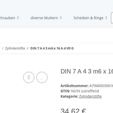
chrauben
diverse Muttern
Scheiben & Ringe
Zylinderstifte
DIN 7 A 4 3 m6 x 16 A 4 VE=S
DIN 7 A 4 3 m6 x 
Artikelnummer:
A7940003001
GTIN:
Nicht zutreffend
Kategorie:
Zylinderstifte
34,62 €