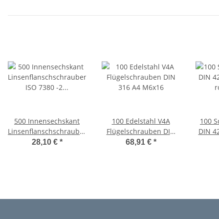
500 Innensechskant
100 Edelstahl V4A
100 S
Linsenflanschschrauben
Flügelschrauben DIN
DIN 4
ISO 7380 -2 10.9
316 A4 M6x16
rostf
28,10 €
*
68,91 €
*
verzinkt M6x16