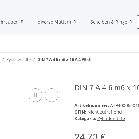
chrauben
diverse Muttern
Scheiben & Ringe
Zylinderstifte
DIN 7 A 4 6 m6 x 16 A 4 VE=S
DIN 7 A 4 6 m6 x 
Artikelnummer:
A7940006001
GTIN:
Nicht zutreffend
Kategorie:
Zylinderstifte
24,73 €