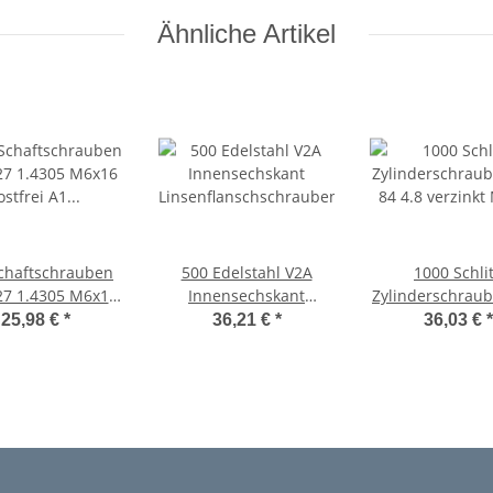
Ähnliche Artikel
chaftschrauben
500 Edelstahl V2A
1000 Schli
27 1.4305 M6x16
Innensechskant
Zylinderschrau
rei A1 Edelstahl
Linsenflanschschrauben
84 4.8 verzinkt
25,98 €
*
36,21 €
*
36,03 €
*
ISO 7380 -2 A2 M6x16