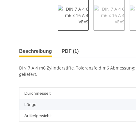
weitere Registerkarten anzeigen
Beschreibung
PDF (1)
DIN 7 A 4 m6 Zylinderstifte, Toleranzfeld m6 Abmessung: 
geliefert.
Produkteigenschaft
Wert
Durchmesser:
Länge:
Artikelgewicht: