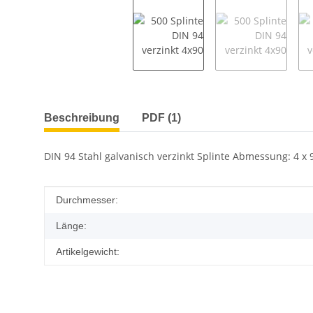
weitere Registerkarten anzeigen
Beschreibung
PDF (1)
DIN 94 Stahl galvanisch verzinkt Splinte Abmessung: 4 x 9
Produkteigenschaft
Wert
Durchmesser:
Länge:
Artikelgewicht: