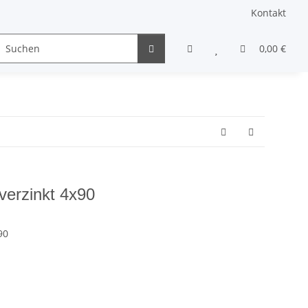
Kontakt
Gewindestifte & Stifte
andere Schrauben
0,00 €
Sons
verzinkt 4x90
90