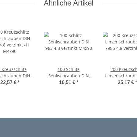
Ähnliche Artikel
 Kreuzschlitz
100 Schlitz
200 Kreuzsch
schrauben DIN
Senkschrauben DIN
Linsenschraub
4.8 verzinkt -H
963 4.8 verzinkt M4x90
7985 4.8 verzi
22,57 €
*
16,51 €
*
25,17 €
*
M4x90
M4x90