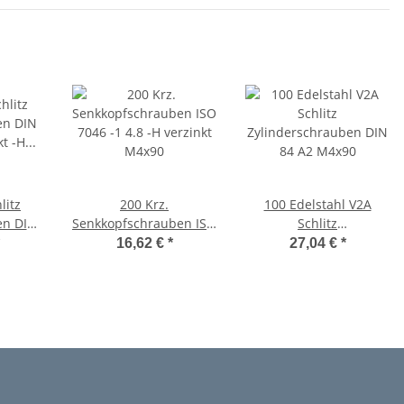
litz
200 Krz.
100 Edelstahl V2A
en DIN
Senkkopfschrauben ISO
Schlitz
nkt -H
7046 -1 4.8 -H verzinkt
Zylinderschrauben DIN
16,62 €
*
27,04 €
*
M4x90
84 A2 M4x90